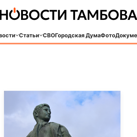
вости
Статьи
СВО
Городская Дума
Фото
Докуме