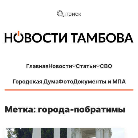
поиск
Главная
Новости
Статьи
СВО
Городская Дума
Фото
Документы и МПА
Метка: города-побратимы