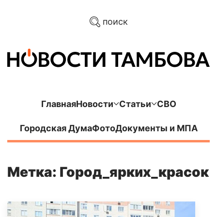
поиск
Главная
Новости
Статьи
СВО
Городская Дума
Фото
Документы и МПА
Метка: Город_ярких_красок