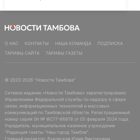
О НАС
КОНТАКТЫ
НАША КОМАНДА
ПОДПИСКА
ТАРИФЫ САЙТА
ТАРИФЫ ГАЗЕТЫ
© 2023-2026 "Новости Тамбова"
Сетевое издание «Новости Тамбова» зарегистрировано
Управлением Федеральной службы по надзору в сфере
связи, информационных технологий и массовых
коммуникаций по Тамбовской области. Регистрационный
номер серия Эл № ФС77-86818 от 05 февраля 2024 года.
Учредитель: муниципальное казенное учреждение
"Редакция газеты "Наш город Тамбов".
Главный редактор: Буковская Юлия Викторовна.