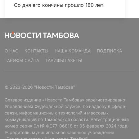
Со дня его кончины прошло 180 лет.
О НАС
КОНТАКТЫ
НАША КОМАНДА
ПОДПИСКА
ТАРИФЫ САЙТА
ТАРИФЫ ГАЗЕТЫ
© 2023-2026 "Новости Тамбова"
Сетевое издание «Новости Тамбова» зарегистрировано
Управлением Федеральной службы по надзору в сфере
связи, информационных технологий и массовых
коммуникаций по Тамбовской области. Регистрационный
номер серия Эл № ФС77-86818 от 05 февраля 2024 года.
Учредитель: муниципальное казенное учреждение
"Редакция газеты "Наш город Тамбов".