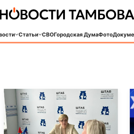
вости
Статьи
СВО
Городская Дума
Фото
Докуме