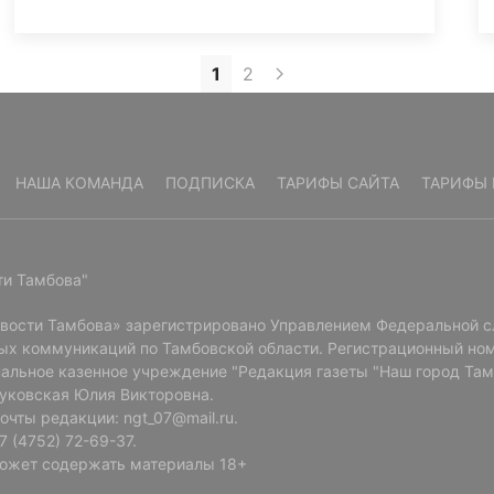
1
2
НАША КОМАНДА
ПОДПИСКА
ТАРИФЫ САЙТА
ТАРИФЫ 
ти Тамбова"
овости Тамбова» зарегистрировано Управлением Федеральной с
ых коммуникаций по Тамбовской области. Регистрационный ном
альное казенное учреждение "Редакция газеты "Наш город Там
Буковская Юлия Викторовна.
очты редакции: ngt_07@mail.ru.
 (4752) 72-69-37.
ожет содержать материалы 18+