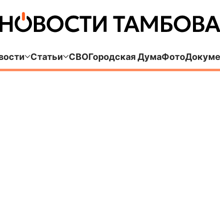
вости
Статьи
СВО
Городская Дума
Фото
Докуме