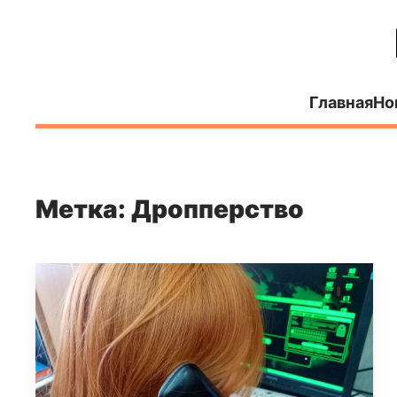
Главная
Но
Метка: Дропперство