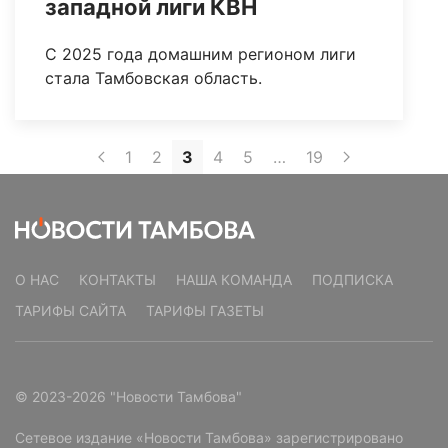
западной лиги КВН
С 2025 года домашним регионом лиги
стала Тамбовская область.
1
2
3
4
5
…
19
О НАС
КОНТАКТЫ
НАША КОМАНДА
ПОДПИСКА
ТАРИФЫ САЙТА
ТАРИФЫ ГАЗЕТЫ
© 2023-2026 "Новости Тамбова"
Сетевое издание «Новости Тамбова» зарегистрировано