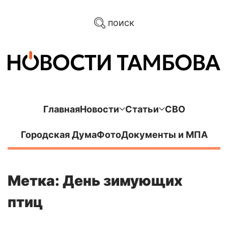
поиск
Главная
Новости
Статьи
СВО
Городская Дума
Фото
Документы и МПА
Метка: День зимующих
птиц