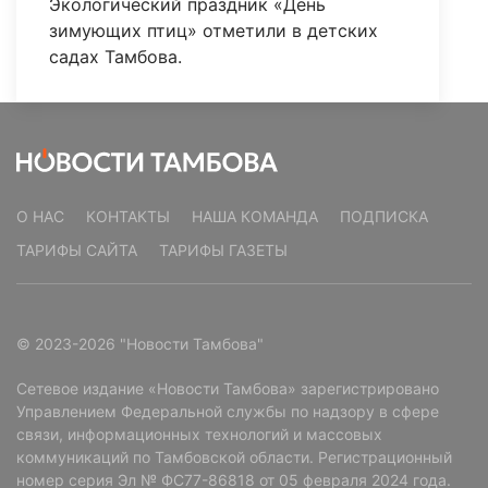
Экологический праздник «День
зимующих птиц» отметили в детских
садах Тамбова.
О НАС
КОНТАКТЫ
НАША КОМАНДА
ПОДПИСКА
ТАРИФЫ САЙТА
ТАРИФЫ ГАЗЕТЫ
© 2023-2026 "Новости Тамбова"
Сетевое издание «Новости Тамбова» зарегистрировано
Управлением Федеральной службы по надзору в сфере
связи, информационных технологий и массовых
коммуникаций по Тамбовской области. Регистрационный
номер серия Эл № ФС77-86818 от 05 февраля 2024 года.