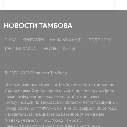
О НАС
КОНТАКТЫ
НАША КОМАНДА
ПОДПИСКА
ТАРИФЫ САЙТА
ТАРИФЫ ГАЗЕТЫ
© 2023-2026 "Новости Тамбова"
Сетевое издание «Новости Тамбова» зарегистрировано
Управлением Федеральной службы по надзору в сфере
связи, информационных технологий и массовых
коммуникаций по Тамбовской области. Регистрационный
номер серия Эл № ФС77-86818 от 05 февраля 2024 года.
Учредитель: муниципальное казенное учреждение
"Редакция газеты "Наш город Тамбов".
Главный редактор: Буковская Юлия Викторовна.