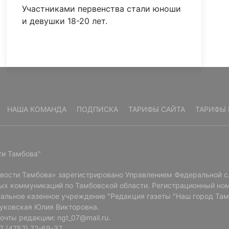
Участниками первенства стали юноши
и девушки 18-20 лет.
НАША КОМАНДА
ПОДПИСКА
ТАРИФЫ САЙТА
ТАРИФЫ 
ти Тамбова"
овости Тамбова» зарегистрировано Управлением Федеральной с
ых коммуникаций по Тамбовской области. Регистрационный ном
альное казенное учреждение "Редакция газеты "Наш город Там
Буковская Юлия Викторовна.
очты редакции: ngt_07@mail.ru.
 (4752) 72-69-37.