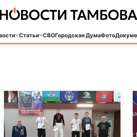
вости
Статьи
СВО
Городская Дума
Фото
Докуме