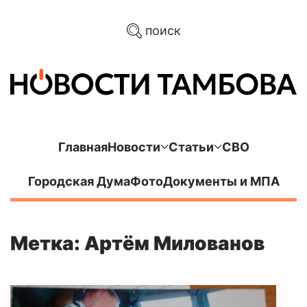
поиск
Главная
Новости
Статьи
СВО
Городская Дума
Фото
Документы и МПА
Метка: Артём Милованов