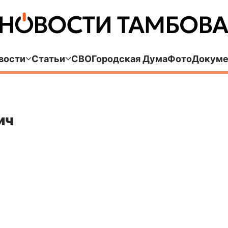
вости
Статьи
СВО
Городская Дума
Фото
Докуме
ич