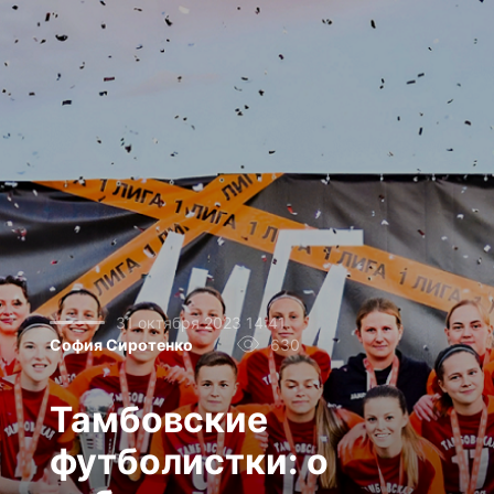
31 октября 2023 14:41
София Сиротенко
630
Тамбовские
футболистки: о