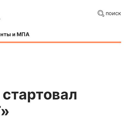
поиск
нты и МПА
 стартовал
Т»