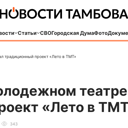
вости
Статьи
СВО
Городская Дума
Фото
Докуме
ал традиционный проект «Лето в ТМТ»
олодежном театре
роект «Лето в ТМ
343