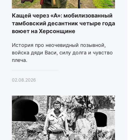
Кащей через «А»: мобилизованный
тамбовский десантник четыре года
воюет на Херсонщине
История про неочевидный позывной,
войска дяди Васи, силу долга и чувство
плеча.
02.08.2026