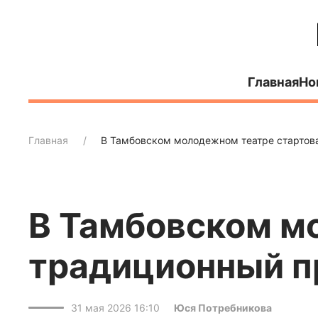
Главная
Но
Главная
В Тамбовском молодежном театре стартов
В Тамбовском м
традиционный п
31 мая 2026 16:10
Юся Потребникова