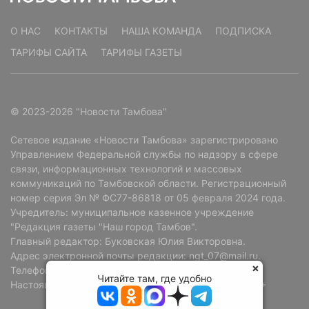
О НАС
КОНТАКТЫ
НАША КОМАНДА
ПОДПИСКА
ТАРИФЫ САЙТА
ТАРИФЫ ГАЗЕТЫ
© 2023-2026 "Новости Тамбова"
Сетевое издание «Новости Тамбова» зарегистрировано
Управлением Федеральной службы по надзору в сфере
связи, информационных технологий и массовых
коммуникаций по Тамбовской области. Регистрационный
номер серия Эл № ФС77-86818 от 05 февраля 2024 года.
Учредитель: муниципальное казенное учреждение
"Редакция газеты "Наш город Тамбов".
Главный редактор: Буковская Юлия Викторовна.
Адрес электронной почты редакции: ngt_07@mail.ru.
Телефон редакции: +7 (4752) 72-69-37.
Читайте там, где удобно
Настоящий ресурс может содержать материалы 18+