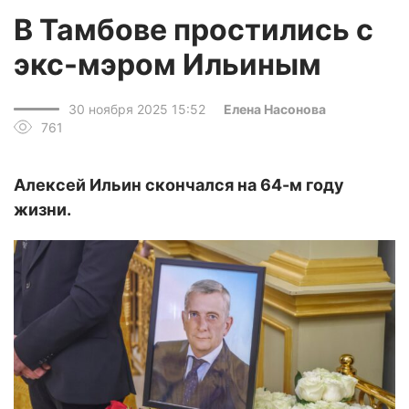
В Тамбове простились с
экс-мэром Ильиным
30 ноября 2025 15:52
Елена Насонова
761
Алексей Ильин скончался на 64-м году
жизни.