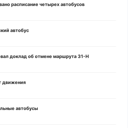
вано расписание четырех автобусов
ский автобус
вал доклад об отмене маршрута 31-Н
т движения
ельные автобусы