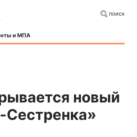
поиск
нты и МПА
крывается новый
е-Сестренка»