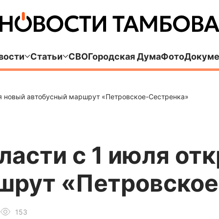
вости
Статьи
СВО
Городская Дума
Фото
Докуме
ся новый автобусный маршрут «Петровское-Сестренка»
ласти с 1 июля от
шрут «Петровско
153