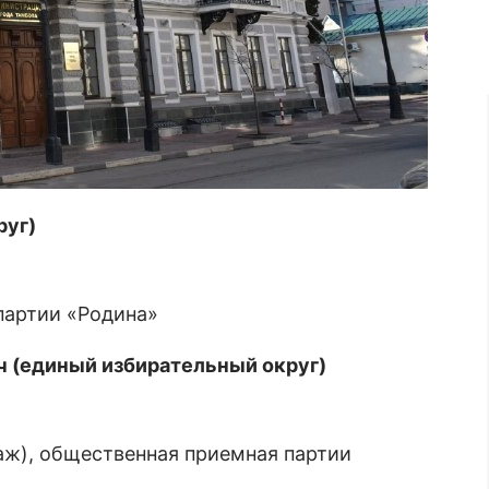
руг)
 партии «Родина»
ч (единый избирательный округ)
таж), общественная приемная партии