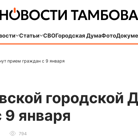
вости
Статьи
СВО
Городская Дума
Фото
Докуме
ут прием граждан с 9 января
вской городской 
 9 января
794