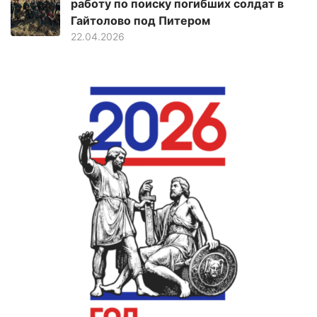
работу по поиску погибших солдат в
Гайтолово под Питером
22.04.2026