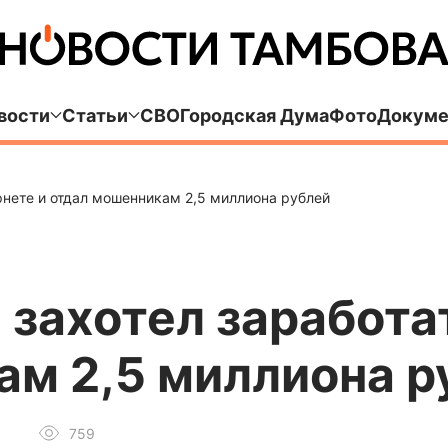
вости
Статьи
СВО
Городская Дума
Фото
Докуме
рнете и отдал мошенникам 2,5 миллиона рублей
захотел заработат
ам 2,5 миллиона р
759