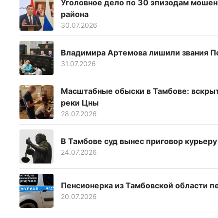
Уголовное дело по 30 эпизодам мошен
района
30.07.2026
Владимира Артемова лишили звания П
31.07.2026
Масштабные обыски в Тамбове: вскрыт
реки Цны
28.07.2026
В Тамбове суд вынес приговор курьер
24.07.2026
Пенсионерка из Тамбовской области п
20.07.2026