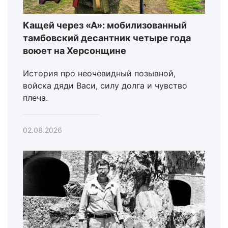
Кащей через «А»: мобилизованный
тамбовский десантник четыре года
воюет на Херсонщине
История про неочевидный позывной,
войска дяди Васи, силу долга и чувство
плеча.
02.08.2026