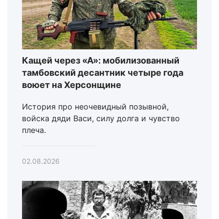
Кащей через «А»: мобилизованный
тамбовский десантник четыре года
воюет на Херсонщине
История про неочевидный позывной,
войска дяди Васи, силу долга и чувство
плеча.
02.08.2026