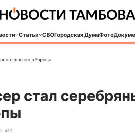
вости
Статьи
СВО
Городская Дума
Фото
Докуме
ером первенства Европы
сер стал серебря
опы
453