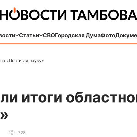
вости
Статьи
СВО
Городская Дума
Фото
Докуме
рса «Постигая науку»
ли итоги областно
у»
728