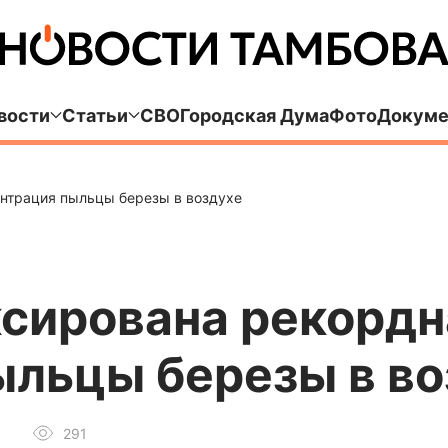
вости
Статьи
СВО
Городская Дума
Фото
Докуме
нтрация пыльцы березы в воздухе
ксирована рекордн
ыльцы березы в во
291