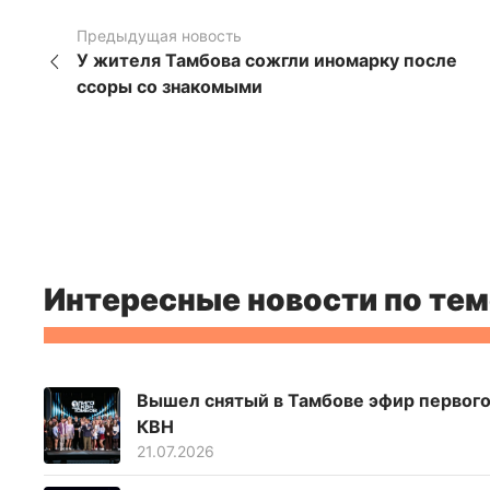
Предыдущая новость
У жителя Тамбова сожгли иномарку после
ссоры со знакомыми
Интересные новости по тем
Вышел снятый в Тамбове эфир первого
КВН
21.07.2026