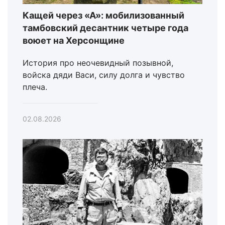
Кащей через «А»: мобилизованный
тамбовский десантник четыре года
воюет на Херсонщине
История про неочевидный позывной,
войска дяди Васи, силу долга и чувство
плеча.
02.08.2026