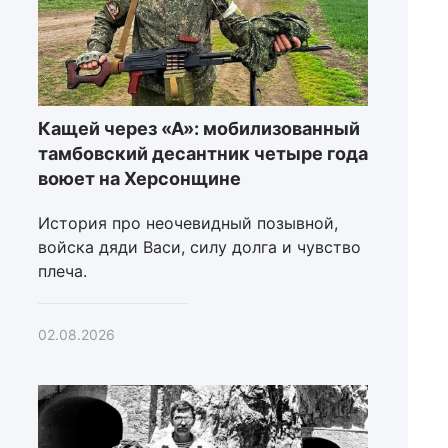
Кащей через «А»: мобилизованный
тамбовский десантник четыре года
воюет на Херсонщине
История про неочевидный позывной,
войска дяди Васи, силу долга и чувство
плеча.
02.08.2026