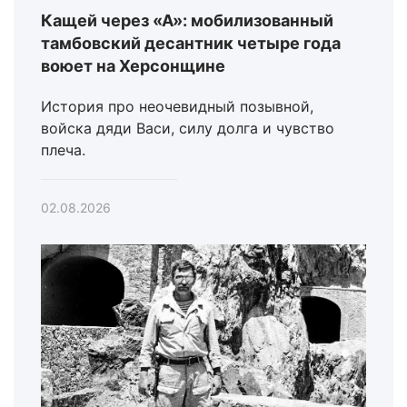
Кащей через «А»: мобилизованный
тамбовский десантник четыре года
воюет на Херсонщине
История про неочевидный позывной,
войска дяди Васи, силу долга и чувство
плеча.
02.08.2026