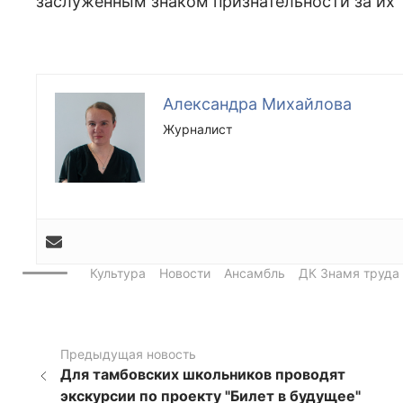
заслуженным знаком признательности за их 
Александра Михайлова
Журналист
Культура
Новости
Ансамбль
ДК Знамя труда
Предыдущая новость
Для тамбовских школьников проводят
экскурсии по проекту "Билет в будущее"