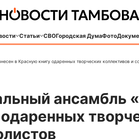
вости
Статьи
СВО
Городская Дума
Фото
Докуме
несен в Красную книгу одаренных творческих коллективов и с
альный ансамбль 
 одаренных творч
олистов