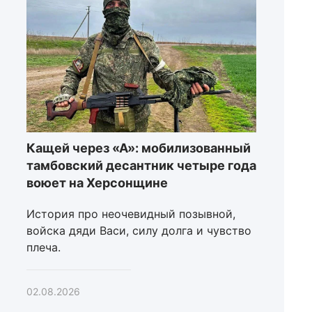
Кащей через «А»: мобилизованный
тамбовский десантник четыре года
воюет на Херсонщине
История про неочевидный позывной,
войска дяди Васи, силу долга и чувство
плеча.
02.08.2026