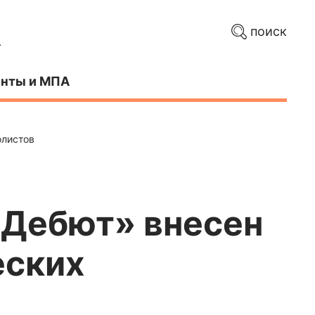
поиск
нты и МПА
олистов
«Дебют» внесен
еских