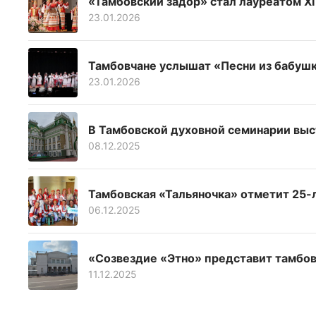
«Тамбовский задор» стал лауреатом X
23.01.2026
Тамбовчане услышат «Песни из бабушк
23.01.2026
В Тамбовской духовной семинарии выс
08.12.2025
Тамбовская «Тальяночка» отметит 25-
06.12.2025
«Созвездие «Этно» представит тамбов
11.12.2025