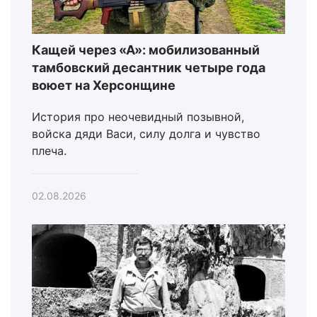
Кащей через «А»: мобилизованный
тамбовский десантник четыре года
воюет на Херсонщине
История про неочевидный позывной,
войска дяди Васи, силу долга и чувство
плеча.
02.08.2026