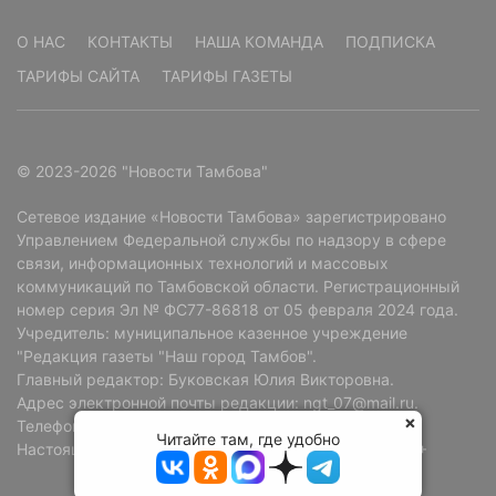
О НАС
КОНТАКТЫ
НАША КОМАНДА
ПОДПИСКА
ТАРИФЫ САЙТА
ТАРИФЫ ГАЗЕТЫ
© 2023-2026 "Новости Тамбова"
Сетевое издание «Новости Тамбова» зарегистрировано
Управлением Федеральной службы по надзору в сфере
связи, информационных технологий и массовых
коммуникаций по Тамбовской области. Регистрационный
номер серия Эл № ФС77-86818 от 05 февраля 2024 года.
Учредитель: муниципальное казенное учреждение
"Редакция газеты "Наш город Тамбов".
Главный редактор: Буковская Юлия Викторовна.
Адрес электронной почты редакции: ngt_07@mail.ru.
Телефон редакции: +7 (4752) 72-69-37.
Читайте там, где удобно
Настоящий ресурс может содержать материалы 18+