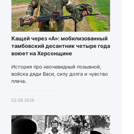
Кащей через «А»: мобилизованный
тамбовский десантник четыре года
воюет на Херсонщине
История про неочевидный позывной,
войска дяди Васи, силу долга и чувство
плеча.
02.08.2026