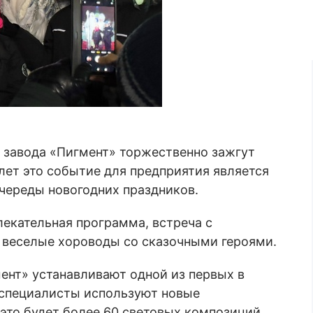
у завода «Пигмент» торжественно зажгут
 лет это событие для предприятия является
череды новогодних праздников.
лекательная программа, встреча с
веселые хороводы со сказочными героями.
мент» устанавливают одной из первых в
 специалисты используют новые
это будет более 60 световых композиций.