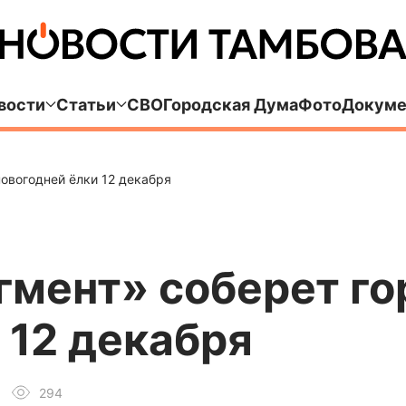
вости
Статьи
СВО
Городская Дума
Фото
Докуме
овогодней ёлки 12 декабря
гмент» соберет го
 12 декабря
294