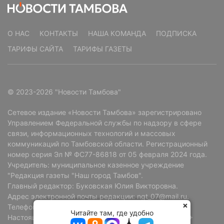
О НАС
КОНТАКТЫ
НАША КОМАНДА
ПОДПИСКА
ТАРИФЫ САЙТА
ТАРИФЫ ГАЗЕТЫ
© 2023-2026 "Новости Тамбова"
Сетевое издание «Новости Тамбова» зарегистрировано
Управлением Федеральной службы по надзору в сфере
связи, информационных технологий и массовых
коммуникаций по Тамбовской области. Регистрационный
номер серия Эл № ФС77-86818 от 05 февраля 2024 года.
Учредитель: муниципальное казенное учреждение
"Редакция газеты "Наш город Тамбов".
Главный редактор: Буковская Юлия Викторовна.
Адрес электронной почты редакции: ngt_07@mail.ru.
Телефон редакции: +7 (4752) 72-69-37.
Читайте там, где удобно
Настоящий ресурс может содержать материалы 18+