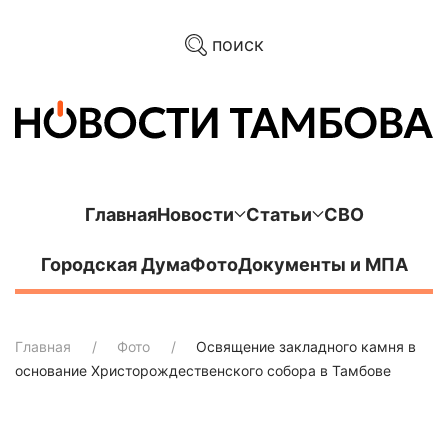
поиск
Главная
Новости
Статьи
СВО
Городская Дума
Фото
Документы и МПА
Главная
Фото
Освящение закладного камня в
основание Христорождественского собора в Тамбове